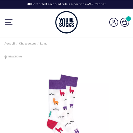
🚚 Port offert en point relais à partir de 49€ d'achat
0
Accueil
Chaussettes
Lama