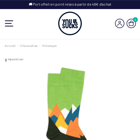
🚚 Port offert en point relais à partir de 49€ d'achat
0
Accueil
Chaussettes
Himalayas