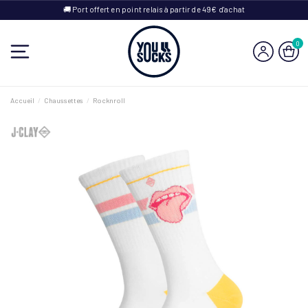
🚚 Port offert en point relais à partir de 49€ d'achat
0
Accueil
Chaussettes
Rocknroll