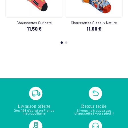
Chaussettes Suricate
Chaussettes Oiseaux Nature
11,50 €
11,00 €
Livraison offerte
Retour facile
Dès 49€ d’achat en France
Si vous ne trouvez pas
métropolitaine
chaussette à votre pied ;)