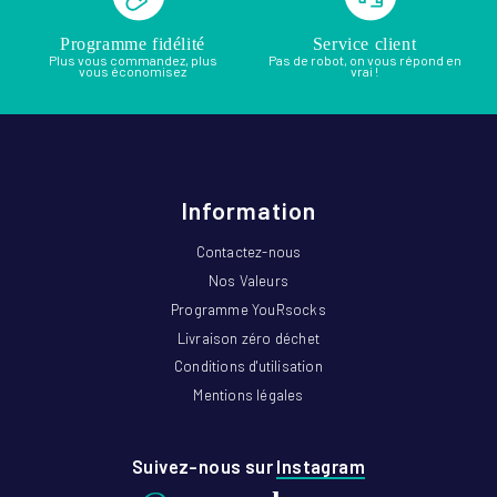
Programme fidélité
Service client
Plus vous commandez, plus
Pas de robot, on vous répond en
vous économisez
vrai !
Information
Contactez-nous
Nos Valeurs
Programme YouRsocks
Livraison zéro déchet
Conditions d'utilisation
Mentions légales
Suivez-nous sur
Instagram