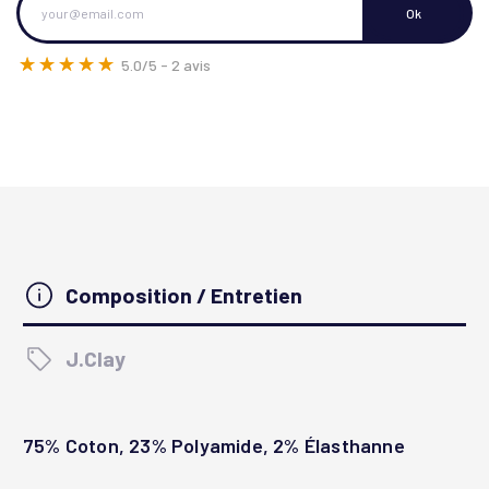
☆☆☆☆☆
★★★★★
5.0/5 - 2 avis
Composition / Entretien
J.Clay
75% Coton, 23% Polyamide, 2% Élasthanne