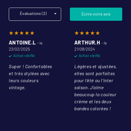
Évaluations (2)
Écrire votre avis
☆☆☆☆☆
★★★★★
☆☆☆☆☆
★★★★★
ANTOINE.L
ARTHUR.H
- le
- le
23/02/2025
21/08/2024
Achat vérifié
Achat vérifié
Super ! Confortables
Légères et ajustées,
et très stylées avec
elles sont parfaites
leurs couleurs
pour l'été ou l'inter
vintage.
saison. J'aime
beaucoup la couleur
crème et les deux
bandes colorées !