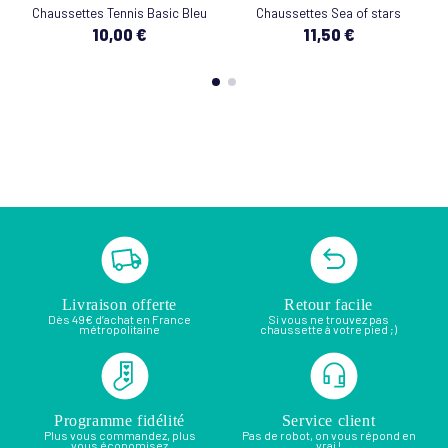
Chaussettes Tennis Basic Bleu
Chaussettes Sea of stars
10,00 €
11,50 €
Livraison offerte
Retour facile
Dès 49€ d’achat en France
Si vous ne trouvez pas
métropolitaine
chaussette à votre pied ;)
Programme fidélité
Service client
Plus vous commandez, plus
Pas de robot, on vous répond en
vous économisez
vrai !