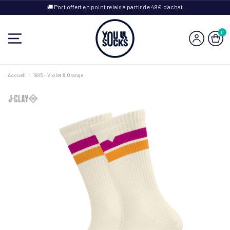
🚚 Port offert en point relais à partir de 49€ d'achat
0
Accueil
1985 - Violet & Orange